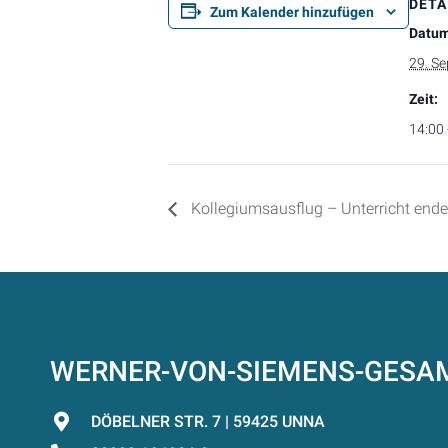
DETA
Zum Kalender hinzufügen
Datum
29. S
Zeit:
14:00 
Kollegiumsausflug – Unterricht ende
WERNER-VON-SIEMENS-GES
DÖBELNER STR. 7 | 59425 UNNA