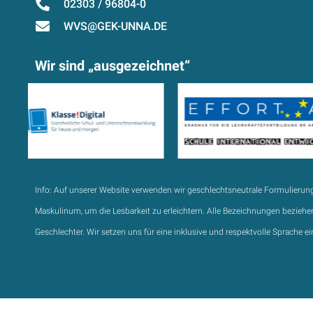
02303 / 96804-0
WVS@GEK-UNNA.DE
Wir sind „ausgezeichnet“
Info:
Auf unserer Website verwenden wir geschlechtsneutrale Formulierun
Maskulinum, um die Lesbarkeit zu erleichtern. Alle Bezeichnungen beziehen
Geschlechter. Wir setzen uns für eine inklusive und respektvolle Sprache ei