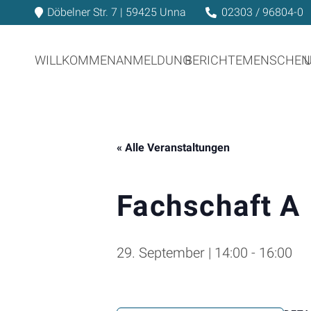
Döbelner Str. 7 | 59425 Unna
02303 / 96804-0
WILLKOMMEN
ANMELDUNG
BERICHTE
MENSCHEN
« Alle Veranstaltungen
Fachschaft A
29. September | 14:00
-
16:00