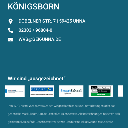
KÖNIGSBORN
DÖBELNER STR. 7 | 59425 UNNA
02303 / 96804-0
WVS@GEK-UNNA.DE
Wir sind „ausgezeichnet“
Info:
Auf unserer Website verwenden wir geschlechtsneutrale Formulierungen oder das
generische Maskulinum, um die Lesbarkeit zu erleichtern. Alle Bezeichnungen beziehen sich
gleichermaßen auf alle Geschlechter. Wir setzen uns für eine inklusive und respektvolle