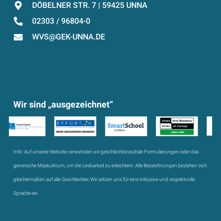
DÖBELNER STR. 7 | 59425 UNNA
02303 / 96804-0
WVS@GEK-UNNA.DE
Wir sind „ausgezeichnet“
Info:
Auf unserer Website verwenden wir geschlechtsneutrale Formulierungen oder das
generische Maskulinum, um die Lesbarkeit zu erleichtern. Alle Bezeichnungen beziehen sich
gleichermaßen auf alle Geschlechter. Wir setzen uns für eine inklusive und respektvolle
Sprache ein.