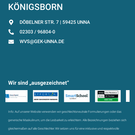
KÖNIGSBORN
DÖBELNER STR. 7 | 59425 UNNA
02303 / 96804-0
WVS@GEK-UNNA.DE
Wir sind „ausgezeichnet“
Info:
Auf unserer Website verwenden wir geschlechtsneutrale Formulierungen oder das
generische Maskulinum, um die Lesbarkeit zu erleichtern. Alle Bezeichnungen beziehen sich
gleichermaßen auf alle Geschlechter. Wir setzen uns für eine inklusive und respektvolle