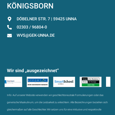
KÖNIGSBORN
DÖBELNER STR. 7 | 59425 UNNA
02303 / 96804-0
WVS@GEK-UNNA.DE
Wir sind „ausgezeichnet“
Info:
Auf unserer Website verwenden wir geschlechtsneutrale Formulierungen oder das
generische Maskulinum, um die Lesbarkeit zu erleichtern. Alle Bezeichnungen beziehen sich
gleichermaßen auf alle Geschlechter. Wir setzen uns für eine inklusive und respektvolle