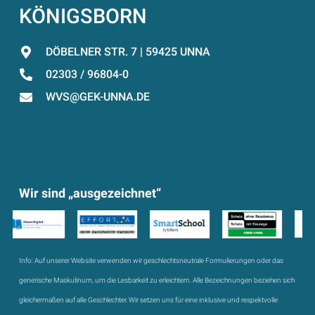
KÖNIGSBORN
DÖBELNER STR. 7 | 59425 UNNA
02303 / 96804-0
WVS@GEK-UNNA.DE
Wir sind „ausgezeichnet“
Info:
Auf unserer Website verwenden wir geschlechtsneutrale Formulierungen oder das
generische Maskulinum, um die Lesbarkeit zu erleichtern. Alle Bezeichnungen beziehen sich
gleichermaßen auf alle Geschlechter. Wir setzen uns für eine inklusive und respektvolle