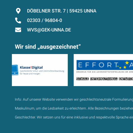
DÖBELNER STR. 7 | 59425 UNNA
02303 / 96804-0
WVS@GEK-UNNA.DE
Wir sind „ausgezeichnet“
Info:
Auf unserer Website verwenden wir geschlechtsneutrale Formulierun
Maskulinum, um die Lesbarkeit zu erleichtern. Alle Bezeichnungen beziehen
Geschlechter. Wir setzen uns für eine inklusive und respektvolle Sprache ei