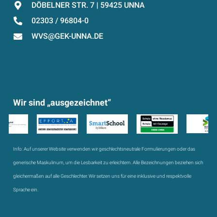
DÖBELNER STR. 7 | 59425 UNNA
02303 / 96804-0
WVS@GEK-UNNA.DE
Wir sind „ausgezeichnet“
Info:
Auf unserer Website verwenden wir geschlechtsneutrale Formulierungen oder das
generische Maskulinum, um die Lesbarkeit zu erleichtern. Alle Bezeichnungen beziehen sich
gleichermaßen auf alle Geschlechter. Wir setzen uns für eine inklusive und respektvolle
Sprache ein.