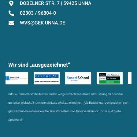
DÖBELNER STR. 7 | 59425 UNNA
02303 / 96804-0
WVS@GEK-UNNA.DE
Wir sind „ausgezeichnet“
Info:
Auf unserer Website verwenden wir geschlechtsneutrale Formulierungen oder das
generische Maskulinum, um die Lesbarkeit zu erleichtern. Alle Bezeichnungen beziehen sich
gleichermaßen auf alle Geschlechter. Wir setzen uns für eine inklusive und respektvolle
Sprache ein.