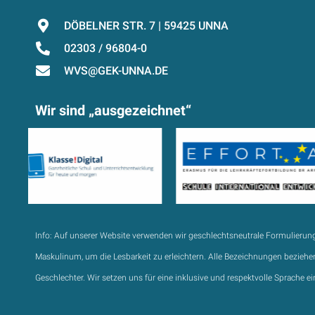
DÖBELNER STR. 7 | 59425 UNNA
02303 / 96804-0
WVS@GEK-UNNA.DE
Wir sind „ausgezeichnet“
Info:
Auf unserer Website verwenden wir geschlechtsneutrale Formulierun
Maskulinum, um die Lesbarkeit zu erleichtern. Alle Bezeichnungen beziehen
Geschlechter. Wir setzen uns für eine inklusive und respektvolle Sprache ei