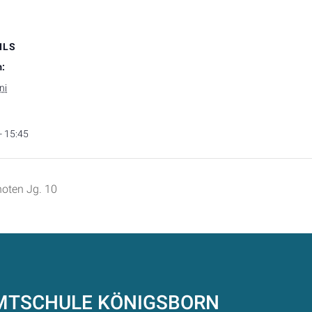
ILS
:
ni
- 15:45
oten Jg. 10
AMTSCHULE
KÖNIGSBORN