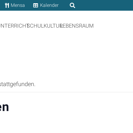
Mensa
Kalender
UNTERRICHT
SCHULKULTUR
LEBENSRAUM
stattgefunden.
en