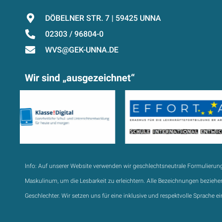
DÖBELNER STR. 7 | 59425 UNNA
02303 / 96804-0
WVS@GEK-UNNA.DE
Wir sind „ausgezeichnet“
Info:
Auf unserer Website verwenden wir geschlechtsneutrale Formulierun
Maskulinum, um die Lesbarkeit zu erleichtern. Alle Bezeichnungen beziehen
Geschlechter. Wir setzen uns für eine inklusive und respektvolle Sprache ei