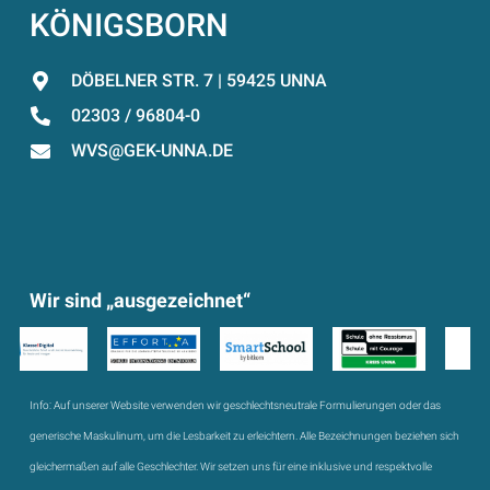
KÖNIGSBORN
DÖBELNER STR. 7 | 59425 UNNA
02303 / 96804-0
WVS@GEK-UNNA.DE
Wir sind „ausgezeichnet“
Info:
Auf unserer Website verwenden wir geschlechtsneutrale Formulierungen oder das
generische Maskulinum, um die Lesbarkeit zu erleichtern. Alle Bezeichnungen beziehen sich
gleichermaßen auf alle Geschlechter. Wir setzen uns für eine inklusive und respektvolle