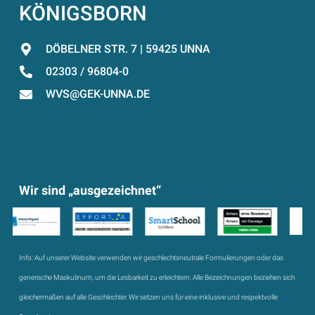
KÖNIGSBORN
DÖBELNER STR. 7 | 59425 UNNA
02303 / 96804-0
WVS@GEK-UNNA.DE
Wir sind „ausgezeichnet“
Info:
Auf unserer Website verwenden wir geschlechtsneutrale Formulierungen oder das
generische Maskulinum, um die Lesbarkeit zu erleichtern. Alle Bezeichnungen beziehen sich
gleichermaßen auf alle Geschlechter. Wir setzen uns für eine inklusive und respektvolle