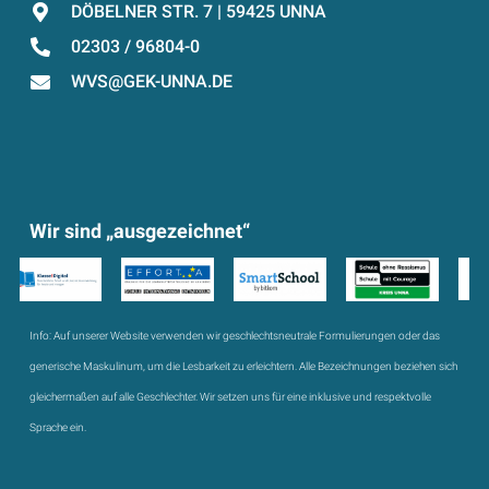
DÖBELNER STR. 7 | 59425 UNNA
02303 / 96804-0
WVS@GEK-UNNA.DE
Wir sind „ausgezeichnet“
Info:
Auf unserer Website verwenden wir geschlechtsneutrale Formulierungen oder das
generische Maskulinum, um die Lesbarkeit zu erleichtern. Alle Bezeichnungen beziehen sich
gleichermaßen auf alle Geschlechter. Wir setzen uns für eine inklusive und respektvolle
Sprache ein.