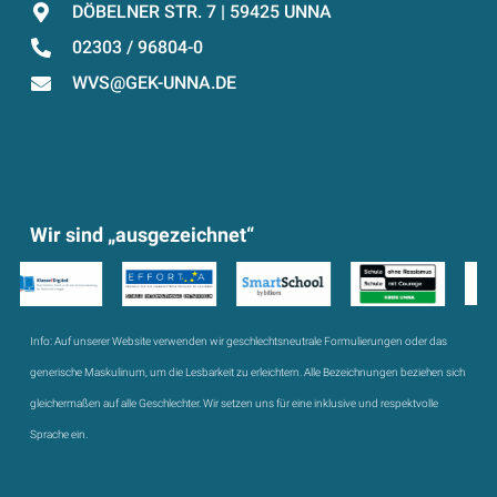
DÖBELNER STR. 7 | 59425 UNNA
02303 / 96804-0
WVS@GEK-UNNA.DE
Wir sind „ausgezeichnet“
Info:
Auf unserer Website verwenden wir geschlechtsneutrale Formulierungen oder das
generische Maskulinum, um die Lesbarkeit zu erleichtern. Alle Bezeichnungen beziehen sich
gleichermaßen auf alle Geschlechter. Wir setzen uns für eine inklusive und respektvolle
Sprache ein.