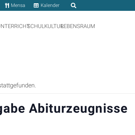
Mensa
Kalender
UNTERRICHT
SCHULKULTUR
LEBENSRAUM
stattgefunden.
gabe Abiturzeugnisse