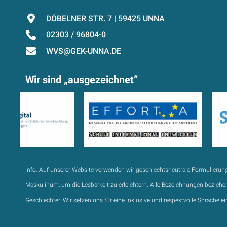
DÖBELNER STR. 7 | 59425 UNNA
02303 / 96804-0
WVS@GEK-UNNA.DE
Wir sind „ausgezeichnet“
Info:
Auf unserer Website verwenden wir geschlechtsneutrale Formulierun
Maskulinum, um die Lesbarkeit zu erleichtern. Alle Bezeichnungen beziehen
Geschlechter. Wir setzen uns für eine inklusive und respektvolle Sprache ei