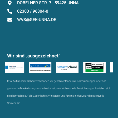
DÖBELNER STR. 7 | 59425 UNNA
02303 / 96804-0
WVS@GEK-UNNA.DE
Wir sind „ausgezeichnet“
Info:
Auf unserer Website verwenden wir geschlechtsneutrale Formulierungen oder das
generische Maskulinum, um die Lesbarkeit zu erleichtern. Alle Bezeichnungen beziehen sich
gleichermaßen auf alle Geschlechter. Wir setzen uns für eine inklusive und respektvolle
Sprache ein.