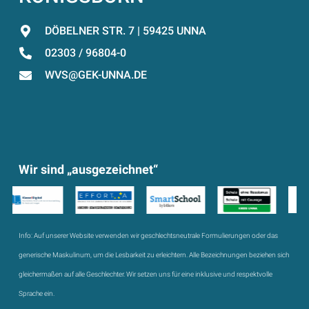
DÖBELNER STR. 7 | 59425 UNNA
02303 / 96804-0
WVS@GEK-UNNA.DE
Wir sind „ausgezeichnet“
Info:
Auf unserer Website verwenden wir geschlechtsneutrale Formulierungen oder das
generische Maskulinum, um die Lesbarkeit zu erleichtern. Alle Bezeichnungen beziehen sich
gleichermaßen auf alle Geschlechter. Wir setzen uns für eine inklusive und respektvolle
Sprache ein.