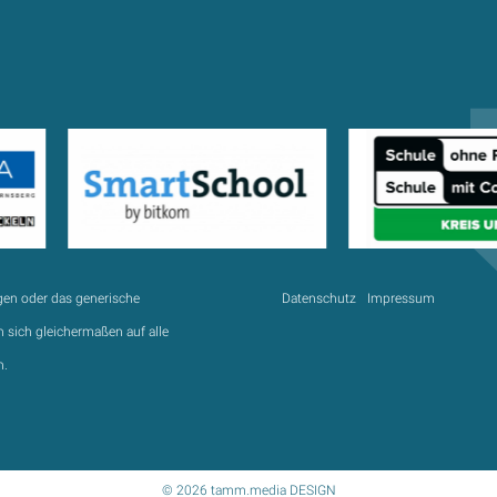
gen oder das generische
Datenschutz
Impressum
 sich gleichermaßen auf alle
n.
© 2026 tamm.media DESIGN