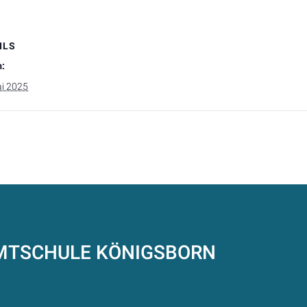
ILS
:
ai 2025
AMTSCHULE
KÖNIGSBORN