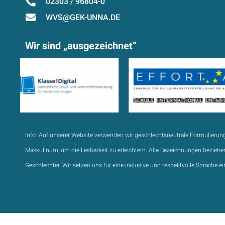
02303 / 96804-0
WVS@GEK-UNNA.DE
Wir sind „ausgezeichnet“
Info:
Auf unserer Website verwenden wir geschlechtsneutrale Formulierun
Maskulinum, um die Lesbarkeit zu erleichtern. Alle Bezeichnungen beziehen
Geschlechter. Wir setzen uns für eine inklusive und respektvolle Sprache ei