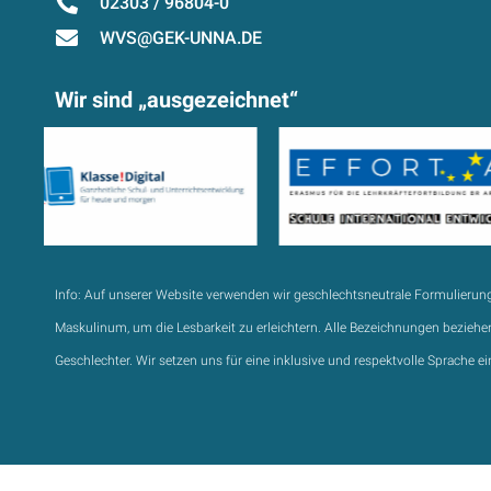
02303 / 96804-0
WVS@GEK-UNNA.DE
Wir sind „ausgezeichnet“
Info:
Auf unserer Website verwenden wir geschlechtsneutrale Formulierun
Maskulinum, um die Lesbarkeit zu erleichtern. Alle Bezeichnungen beziehen
Geschlechter. Wir setzen uns für eine inklusive und respektvolle Sprache ei