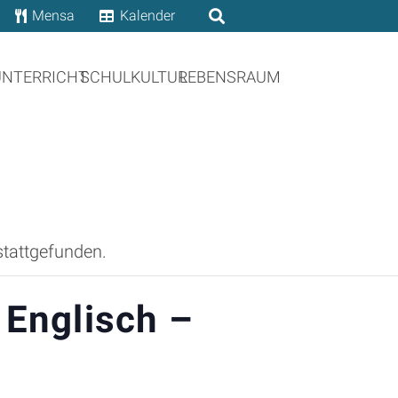
Mensa
Kalender
UNTERRICHT
SCHULKULTUR
LEBENSRAUM
stattgefunden.
 Englisch –