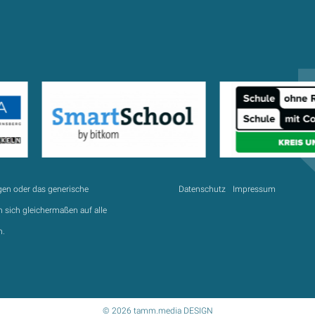
gen oder das generische
Datenschutz
Impressum
 sich gleichermaßen auf alle
n.
© 2026 tamm.media DESIGN