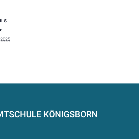
ILS
:
i 2025
AMTSCHULE
KÖNIGSBORN