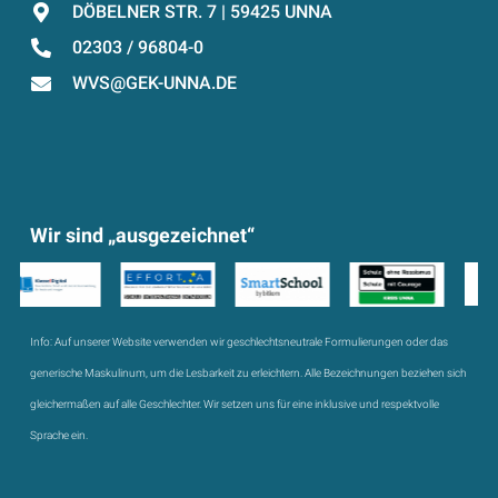
DÖBELNER STR. 7 | 59425 UNNA
02303 / 96804-0
WVS@GEK-UNNA.DE
Wir sind „ausgezeichnet“
Info:
Auf unserer Website verwenden wir geschlechtsneutrale Formulierungen oder das
generische Maskulinum, um die Lesbarkeit zu erleichtern. Alle Bezeichnungen beziehen sich
gleichermaßen auf alle Geschlechter. Wir setzen uns für eine inklusive und respektvolle
Sprache ein.