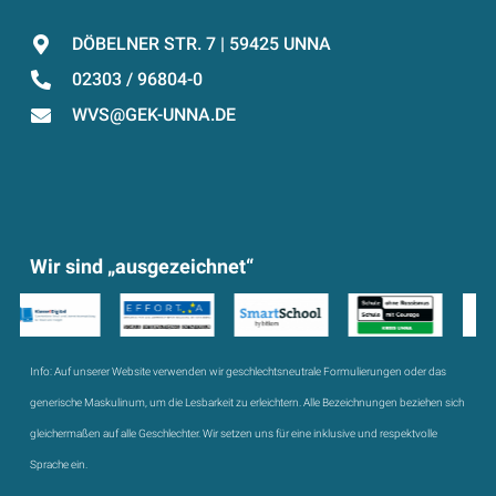
DÖBELNER STR. 7 | 59425 UNNA
02303 / 96804-0
WVS@GEK-UNNA.DE
Wir sind „ausgezeichnet“
Info:
Auf unserer Website verwenden wir geschlechtsneutrale Formulierungen oder das
generische Maskulinum, um die Lesbarkeit zu erleichtern. Alle Bezeichnungen beziehen sich
gleichermaßen auf alle Geschlechter. Wir setzen uns für eine inklusive und respektvolle
Sprache ein.