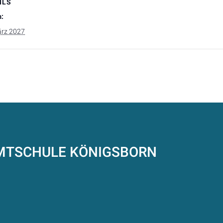
ILS
:
ärz 2027
AMTSCHULE
KÖNIGSBORN