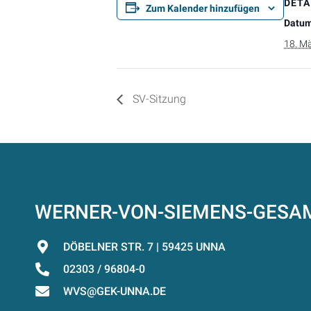
DETA
Zum Kalender hinzufügen
Datum
18. M
SV-Sitzung
WERNER-VON-SIEMENS-GES
DÖBELNER STR. 7 | 59425 UNNA
02303 / 96804-0
WVS@GEK-UNNA.DE