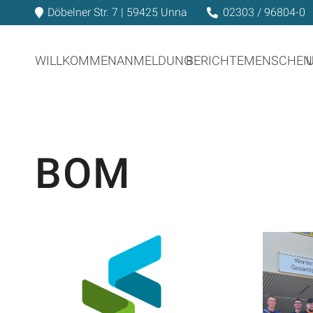
Döbelner Str. 7 | 59425 Unna
02303 / 96804-0
WILLKOMMEN
ANMELDUNG
BERICHTE
MENSCHEN
BOM