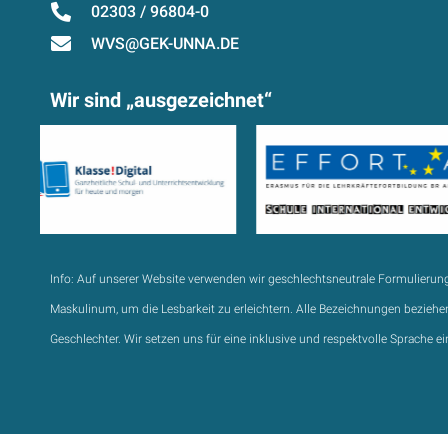
02303 / 96804-0
WVS@GEK-UNNA.DE
Wir sind „ausgezeichnet“
Info:
Auf unserer Website verwenden wir geschlechtsneutrale Formulierun
Maskulinum, um die Lesbarkeit zu erleichtern. Alle Bezeichnungen beziehen
Geschlechter. Wir setzen uns für eine inklusive und respektvolle Sprache ei