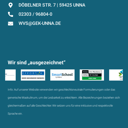
DÖBELNER STR. 7 | 59425 UNNA
02303 / 96804-0
WVS@GEK-UNNA.DE
Wir sind „ausgezeichnet“
Info:
Auf unserer Website verwenden wir geschlechtsneutrale Formulierungen oder das
generische Maskulinum, um die Lesbarkeit zu erleichtern. Alle Bezeichnungen beziehen sich
gleichermaßen auf alle Geschlechter. Wir setzen uns für eine inklusive und respektvolle
Sprache ein.