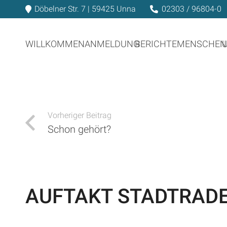
Döbelner Str. 7 | 59425 Unna
02303 / 96804-0
WILLKOMMEN
ANMELDUNG
BERICHTE
MENSCHEN
Vorheriger Beitrag
Schon gehört?
AUFTAKT STADTRAD