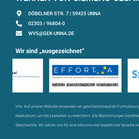
DÖBELNER STR. 7 | 59425 UNNA
02303 / 96804-0
WVS@GEK-UNNA.DE
Wir sind „ausgezeichnet“
Info:
Auf unserer Website verwenden wir geschlechtsneutrale Formulierun
Maskulinum, um die Lesbarkeit zu erleichtern. Alle Bezeichnungen beziehen
Geschlechter. Wir setzen uns für eine inklusive und respektvolle Sprache ei