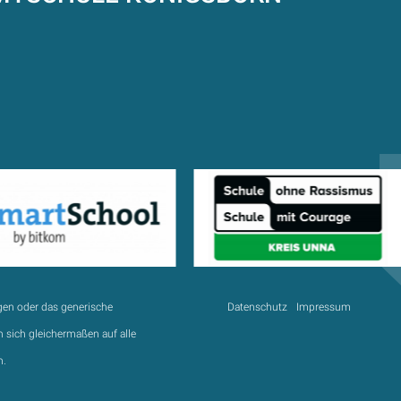
gen oder das generische
Datenschutz
Impressum
 sich gleichermaßen auf alle
n.